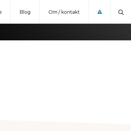
Sho
e
Blog
Om / kontakt
Sear