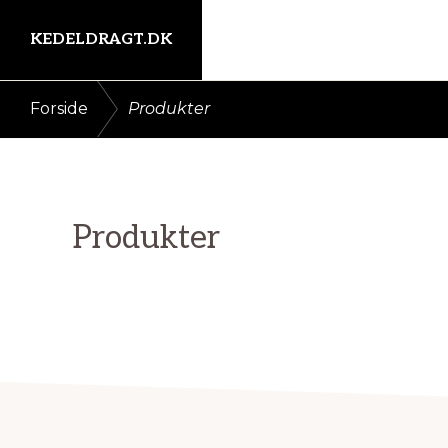
Gå
Skip
KEDELDRAGT.DK
direkte
til
til
indhold
Kort
/
Forside
Produkter
primær
intro
navigation
her
Produkter