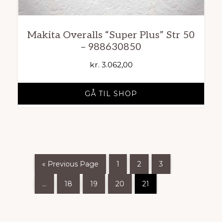
Makita Overalls “Super Plus” Str 50
– 988630850
kr.
3.062,00
GÅ TIL SHOP
« Previous Page
1
2
3
…
18
19
20
21