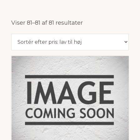
Sorteret
Viser 81–81 af 81 resultater
efter
pris:
lav
til
høj