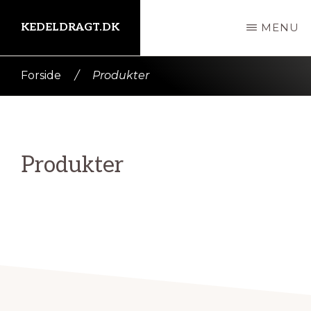
Skip
KEDELDRAGT.DK
MENU
til
indhold
Kort
Forside
/
Produkter
intro
her
Produkter