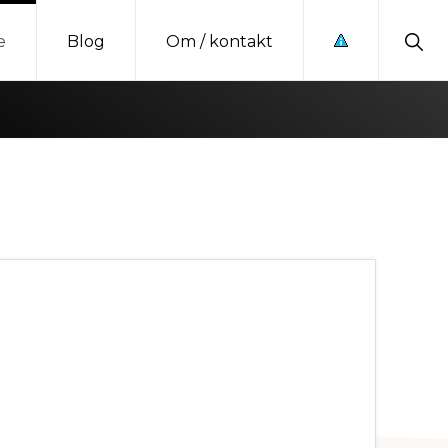
Sho
e
Blog
Om / kontakt
Sear