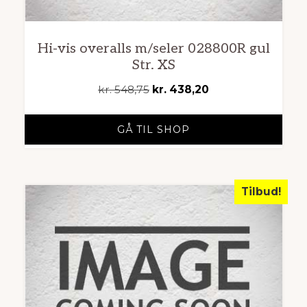
Hi-vis overalls m/seler 028800R gul
Str. XS
Den
Den
kr.
548,75
kr.
438,20
oprindelige
aktuelle
pris
pris
GÅ TIL SHOP
var:
er:
kr. 548,75.
kr. 438,20.
Tilbud!