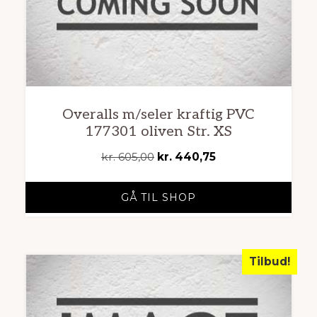
Overalls m/seler kraftig PVC
177301 oliven Str. XS
Den
Den
kr.
605,00
kr.
440,75
oprindelige
aktuelle
pris
pris
GÅ TIL SHOP
var:
er:
kr. 605,00.
kr. 440,75.
Tilbud!