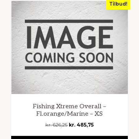
Tilbud!
Fishing Xtreme Overall –
Fl.orange/Marine – XS
Den
Den
kr.
626,25
kr.
485,75
oprindelige
aktuelle