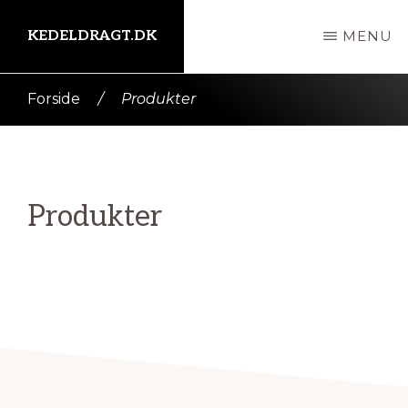
Skip
KEDELDRAGT.DK
MENU
til
indhold
Kort
Forside
/
Produkter
intro
her
Produkter