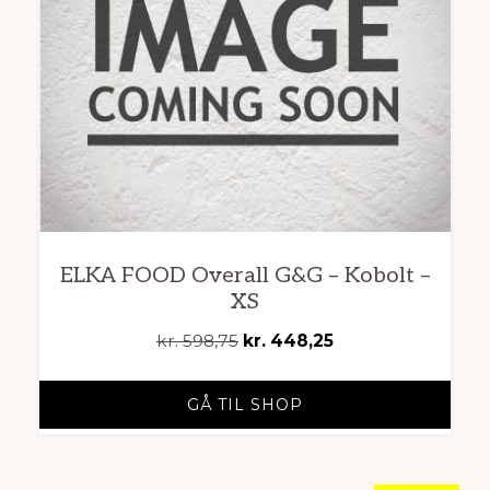
ELKA FOOD Overall G&G – Kobolt –
XS
Den
Den
kr.
598,75
kr.
448,25
oprindelige
aktuelle
pris
pris
GÅ TIL SHOP
var:
er:
kr. 598,75.
kr. 448,25.