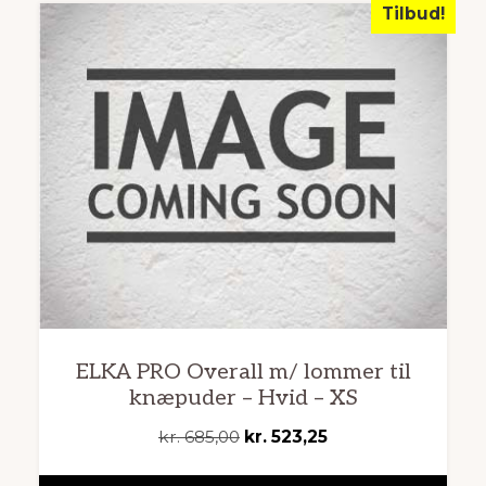
Tilbud!
ELKA PRO Overall m/ lommer til
knæpuder – Hvid – XS
Den
Den
kr.
685,00
kr.
523,25
oprindelige
aktuelle