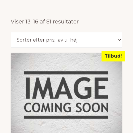
Sorteret
Viser 13–16 af 81 resultater
efter
pris:
lav
Tilbud!
til
høj