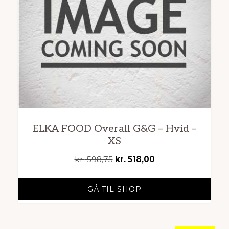
ELKA FOOD Overall G&G – Hvid –
XS
Den
Den
kr.
598,75
kr.
518,00
oprindelige
aktuelle
pris
pris
GÅ TIL SHOP
var:
er:
kr. 598,75.
kr. 518,00.