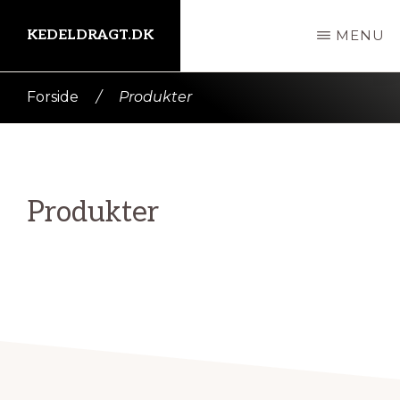
Skip
KEDELDRAGT.DK
MENU
til
indhold
Kort
Forside
/
Produkter
intro
her
Produkter