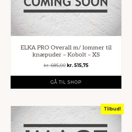
ELKA PRO Overall m/ lommer til
knæpuder – Kobolt – XS
Den
Den
kr.
685,00
kr.
515,75
oprindelige
aktuelle
pris
pris
GÅ TIL SHOP
var:
er:
kr. 685,00.
kr. 515,75.
Tilbud!