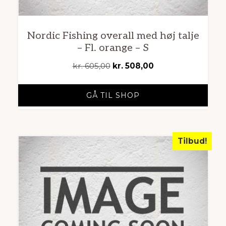
Nordic Fishing overall med høj talje
– Fl. orange – S
Den
Den
kr.
605,00
kr.
508,00
oprindelige
aktuelle
pris
pris
GÅ TIL SHOP
var:
er:
kr. 605,00.
kr. 508,00.
Tilbud!